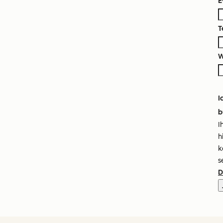
E
T
W
I
b
I
h
k
s
D