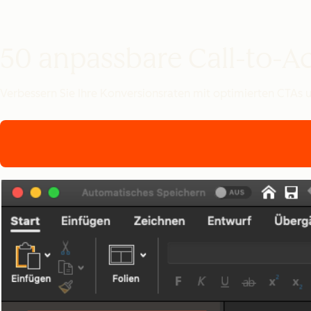
50 anpassbare Call-to-A
Verbessern Sie Ihre Konversionsraten mit optimierten CTAs