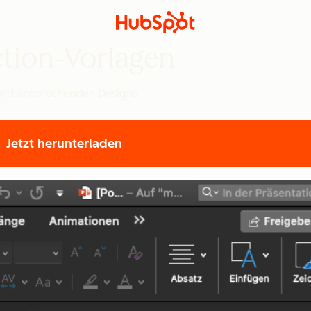
ction-Vorlagen
 und ansprechenden Designs
Jetzt herunterladen