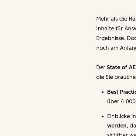
Mehr als die Hä
Inhalte für Ans
Ergebnisse. Do
noch am Anfang
Der
State of A
die Sie brauche
Best Practi
über 4.000
Einblicke i
werden
, d
sichtbar w