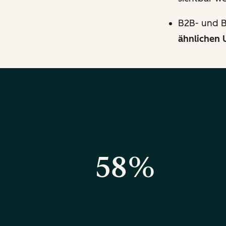
B2B- und B
ähnlichen 
58%