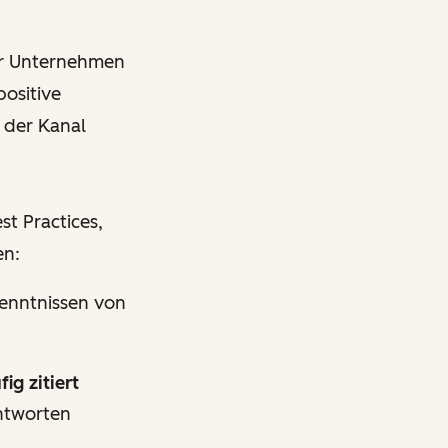
ihr Unternehmen
positive
 der Kanal
t Practices,
en:
kenntnissen von
g zitiert
Antworten