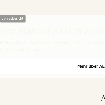
Jahresbericht
The State of AEO in 202
Erfahren Sie, wie sich Marketer weltweit auf AEO einstellen
für sich nutzen können.
Mehr über AE
A