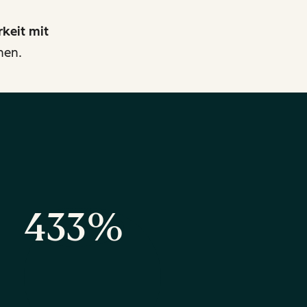
rkeit mit
nen.
433%