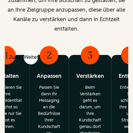
zusammen, um Ihre Botschaft zu gestalten, sie
an Ihre Zielgruppe anzupassen, diese über alle
Kanäle zu verstärken und dann in Echtzeit
entfalten.
1
2
3
4
Zurück
Weiter
stalten
Anpassen
Verstärken
Entfa
ulieren Sie
Passen Sie
Beim
Entwic
Ihre
dann Ihr
Verstärken
Sie
enidentität
Messaging
geht es
schließ
nächst so
an die
darum, um
Ihre In
 wie nur Sie
Bedürfnisse
Ihre
un
selbst es
Ihrer
Kundschaft
Strat
können.
Kundschaft
genau dort
weite