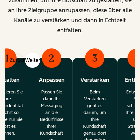
zusammen, um Ihre Botschaft zu gestalten, sie
an Ihre Zielgruppe anzupassen, diese über alle
Kanäle zu verstärken und dann in Echtzeit
entfalten.
1
2
3
4
Zurück
Weiter
stalten
Anpassen
Verstärken
Entfa
ulieren Sie
Passen Sie
Beim
Entwic
Ihre
dann Ihr
Verstärken
Sie
enidentität
Messaging
geht es
schließ
nächst so
an die
darum, um
Ihre In
 wie nur Sie
Bedürfnisse
Ihre
un
selbst es
Ihrer
Kundschaft
Strat
können.
Kundschaft
genau dort
weite