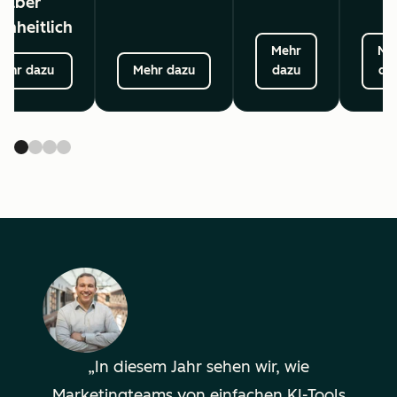
aber
inheitlich
Mehr
Me
ehr dazu
Mehr dazu
dazu
da
In diesem Jahr sehen wir, wie
Marketingteams von einfachen KI-Tools