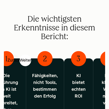
Die wichtigsten
Erkenntnisse in diesem
Bericht:
1
2
3
Zurück
Weiter
Die
Fähigkeiten,
KI
Ei
nführung
nicht Tools,
bietet
kla
on KI ist
bestimmen
echten
W
weit
den Erfolg
ROI
na
rbreitet,
vo