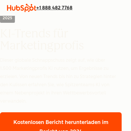
+1 888 482 7768
2025
KI-Trends für
Marketingprofis
Dieser globale Schnappschuss zeigt auf, wie über
1.500 Marketingprofis KI nutzen, um Ergebnisse zu
erzielen. Von neuen Trends bis hin zu Strategien hinter
den Kulissen erfahren Sie, wie Spitzenteams KI von
einem Nebenprojekt in ihren Wettbewerbsvorteil
verwandeln.
Kostenlosen Bericht herunterladen
im