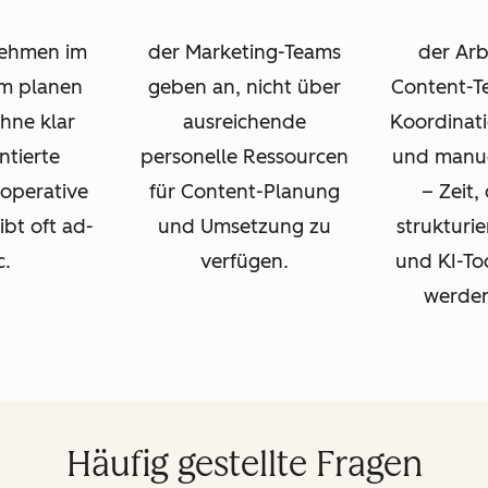
nehmen im
der Marketing-Teams
der Arbe
m planen
geben an, nicht über
Content-Te
hne klar
ausreichende
Koordinati
tierte
personelle Ressourcen
und manue
 operative
für Content-Planung
– Zeit,
ibt oft ad-
und Umsetzung zu
strukturie
c.
verfügen.
und KI-Too
werden
Häufig gestellte Fragen