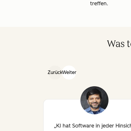
treffen.
Was t
Zurück
Weiter
KI hat Software in jeder Hinsic