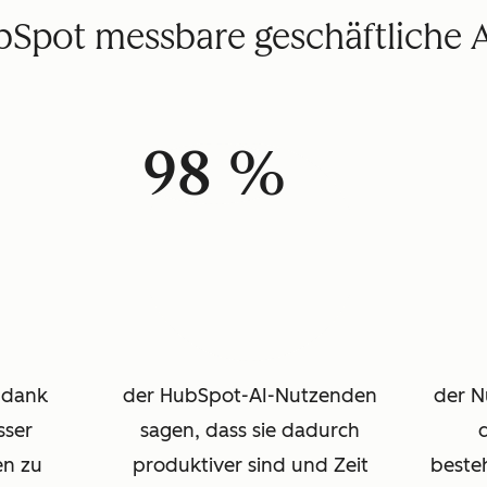
ubSpot messbare geschäftliche
98 %
 dank
der HubSpot-AI-Nutzenden
der N
sser
sagen, dass sie dadurch
d
en zu
produktiver sind und Zeit
beste