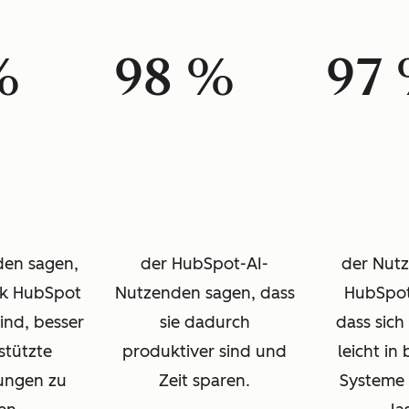
%
98 %
97
den sagen,
der HubSpot-AI-
der Nut
nk HubSpot
Nutzenden sagen, dass
HubSpot
sind, besser
sie dadurch
dass sich 
stützte
produktiver sind und
leicht in
ungen zu
Zeit sparen.
Systeme 