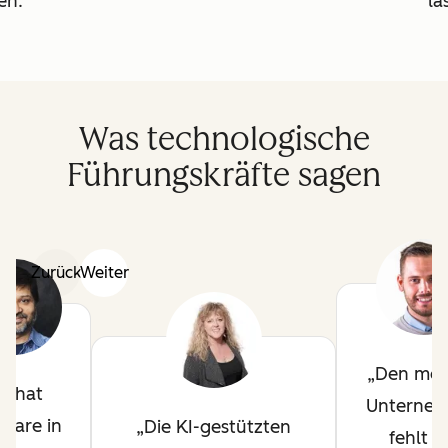
en.
la
Was technologische
Führungskräfte sagen
Zurück
Weiter
Den mei
KI hat
Unterne
tware in
Die KI-gestützten
fehlt d