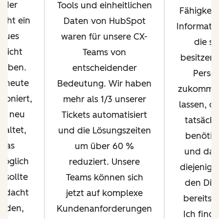
jeder
Tools und einheitlichen
Fähigkeit,
icht ein
Daten von HubSpot
Informati
eues
waren für unsere CX-
die si
esicht
Teams von
besitzen,
geben.
entscheidender
Perso
 heute
Bedeutung. Wir haben
zukomme
tioniert,
mehr als 1/3 unserer
lassen, di
rd neu
Tickets automatisiert
tatsächl
taltet,
und die Lösungszeiten
benötig
was
um über 60 %
und das 
öglich
reduziert. Unsere
diejenige,
, sollte
Teams können sich
den Die
rdacht
jetzt auf komplexe
bereitste
rden,
Kundenanforderungen
Ich finde