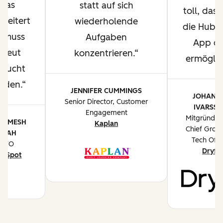
was
statt auf sich
toll, dass
cheitert
wiederholende
die HubS
t, muss
Aufgaben
App d
rneut
konzentrieren.
ermöglic
rsucht
rden.
JENNIFER CUMMINGS
JOHANN
Senior Director, Customer
IVARSS
Engagement
Mitgründer
ARMESH
Kaplan
Chief Grow
SHAH
Tech Offi
CTO
Dryft
ubSpot