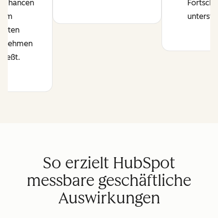
e Chancen
Fortschri
hrem
unterstü
amten
ernehmen
hließt.
So erzielt HubSpot
messbare geschäftliche
Auswirkungen