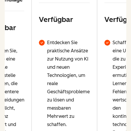
Verfügbar
Verfügb
ügbar
Entdecken Sie
Schaffen
hren Sie,
praktische Ansätze
eine Um
Sie eine
zur Nutzung von KI
die zu
rale
und neuen
Experim
ufstelle
Technologien, um
ermutigt
ffen, die
reale
Lernen 
lligentere
Geschäftsprobleme
Fehlern
cheidungen
zu lösen und
wertschä
glicht,
messbaren
den
zienz
Mehrwert zu
kontinui
gert und
schaffen.
technol