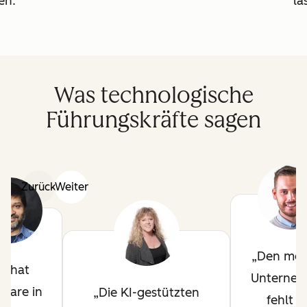
en.
la
Was technologische
Führungskräfte sagen
Zurück
Weiter
Den mei
KI hat
Unterne
tware in
Die KI-gestützten
fehlt d