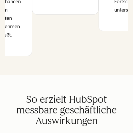
e Chancen
Fortschri
hrem
unterstü
amten
ernehmen
hließt.
So erzielt HubSpot
messbare geschäftliche
Auswirkungen