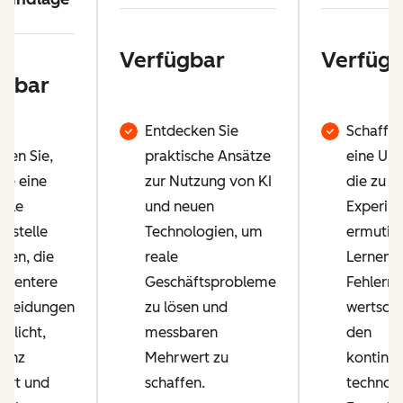
Verfügbar
Verfügb
ügbar
Entdecken Sie
Schaffen
hren Sie,
praktische Ansätze
eine Um
Sie eine
zur Nutzung von KI
die zu
rale
und neuen
Experim
ufstelle
Technologien, um
ermutigt
ffen, die
reale
Lernen 
lligentere
Geschäftsprobleme
Fehlern
cheidungen
zu lösen und
wertschä
glicht,
messbaren
den
zienz
Mehrwert zu
kontinui
gert und
schaffen.
technol