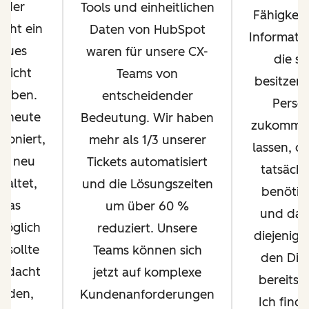
jeder
Tools und einheitlichen
Fähigkeit,
icht ein
Daten von HubSpot
Informati
eues
waren für unsere CX-
die si
esicht
Teams von
besitzen,
geben.
entscheidender
Perso
 heute
Bedeutung. Wir haben
zukomme
tioniert,
mehr als 1/3 unserer
lassen, di
rd neu
Tickets automatisiert
tatsächl
taltet,
und die Lösungszeiten
benötig
was
um über 60 %
und das 
öglich
reduziert. Unsere
diejenige,
, sollte
Teams können sich
den Die
rdacht
jetzt auf komplexe
bereitste
rden,
Kundenanforderungen
Ich finde