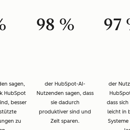
%
98 %
97
den sagen,
der HubSpot-AI-
der Nut
nk HubSpot
Nutzenden sagen, dass
HubSpot
sind, besser
sie dadurch
dass sich 
stützte
produktiver sind und
leicht in
ungen zu
Zeit sparen.
Systeme 