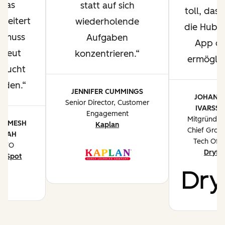
was
statt auf sich
toll, dass
cheitert
wiederholende
die HubS
t, muss
Aufgaben
App d
rneut
konzentrieren.
ermöglic
rsucht
rden.
JENNIFER CUMMINGS
JOHANN
Senior Director, Customer
IVARSS
Engagement
Mitgründer
ARMESH
Kaplan
Chief Grow
SHAH
Tech Offi
CTO
Dryft
ubSpot