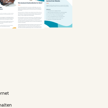
ernet
halten