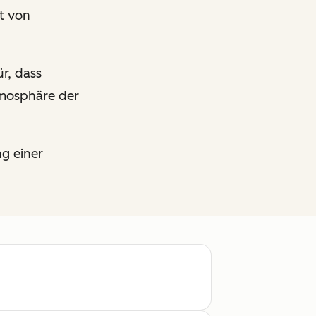
t von
̈r, dass
mosphäre der
ng einer