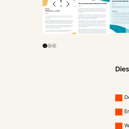
Zurück
Weiter
Dies
De
E
W