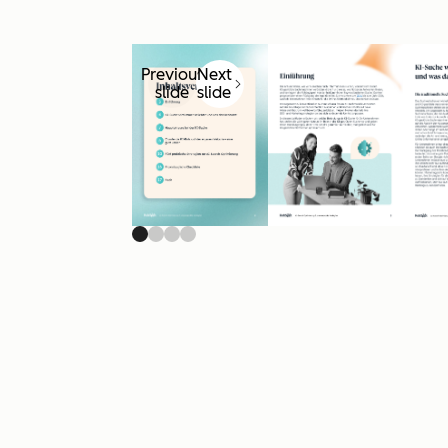
Previous
Next
slide
slide