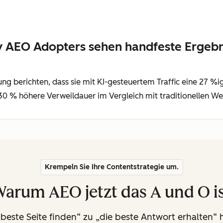
y AEO Adopters sehen handfeste Ergebn
berichten, dass sie mit KI-gesteuertem Traffic eine 27 %ig
30 % höhere Verweildauer im Vergleich mit traditionellen W
Krempeln Sie Ihre Contentstrategie um.
arum AEO jetzt das A und O i
este Seite finden“ zu „die beste Antwort erhalten“ h