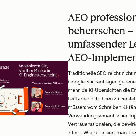
AEO profession
beherrschen – 
umfassender Le
AEO-Implemen
Traditionelle SEO reicht nicht
Google-Suchanfragen generier
mehr, da KI-Übersichten die E
Leitfaden hilft Ihnen zu verst
müssen: vom Schreiben KI-fäh
Verwendung semantischer Trip
Vertrauenssignalen, die bewirk
zitiert. Wie priorisiert man 