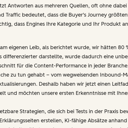
etzt Antworten aus mehreren Quellen, oft ohne dabei 
 Traffic bedeutet, dass die Buyer's Journey größtente
ichtig, dass Engines Ihre Kategorie und Ihr Produkt
m eigenen Leib, als berichtet wurde, wir hätten 80 
 differenzierter darstellte, wurde dadurch eine unbe
nschnitt für die Content-Performance in jeder Branch
uche zu tun gehabt – vom wegweisenden Inbound-Mar
ualisierungen. Deshalb haben wir jetzt einen Leitfa
elt und möchten unsere ersten Erkenntnisse mit Ihnen
etzbare Strategien, die sich bei Tests in der Praxis be
rklärungsseiten erstellen, KI-fähige Absätze anhand